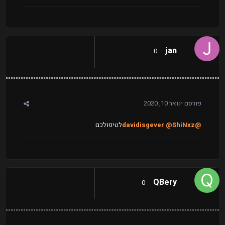
jan
0
פורסם
ינואר 10, 2020
@davidisgever
@ShiNxz
לטיפולכם
QBery
0