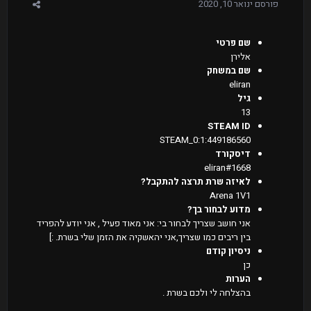
פורסם
ינואר 10, 2020
שם פרטי
אלירן
שם במשחק
eliran
גיל
13
STEAM ID
STEAM_0:1:449186560
דיסקורד
eliran#1668
לאיזה שרת תרצה להתקבל?
Arena 1V1
מדוע לבחור בך?
אני חושב שצריך לבחור בי: אני מאוד פעיל , אני יודע להפריד
בין ריבים כמו שצריך,אני יהאשקיה את הזמן שלי בשרת. :]
ניסיון קודם
כן
הערות
בהצלחה לי ולכם בשרת .