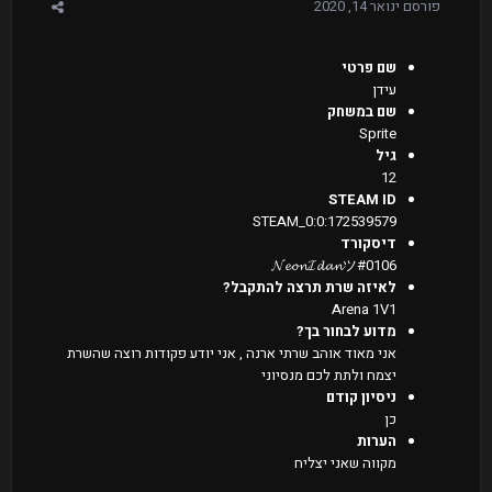
פורסם
ינואר 14, 2020
שם פרטי
עידן
שם במשחק
Sprite
גיל
12
STEAM ID
STEAM_0:0:172539579
דיסקורד
𝓝𝓮𝓸𝓷𝓘𝓭𝓪𝓷ツ#0106
לאיזה שרת תרצה להתקבל?
Arena 1V1
מדוע לבחור בך?
אני מאוד אוהב שרתי ארנה , אני יודע פקודות רוצה שהשרת
יצמח ולתת לכם מנסיוני
ניסיון קודם
כן
הערות
מקווה שאני יצליח