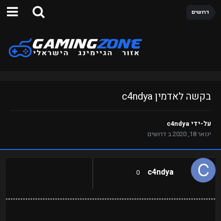
דרושים
בקשה לאדמין c4ndya
על-ידי
c4ndya
ינואר 18, 2020
ב
דרושים
c4ndya
0