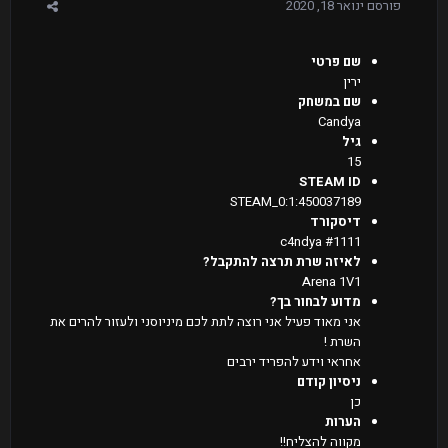
פורסם
ינואר 18, 2020
שם פרטי
ירין
שם במשחק
Candya
גיל
15
STEAM ID
STEAM_0:1:450037189
דיסקורד
c4ndya #1111
לאיזה שרת תרצה להתקבל?
Arena 1V1
מדוע לבחור בך?
אני מאוד פעיל אני רוצה לתת לכם מיניוסני ולעזור להרים את
השרת !
אחראי וידע להפריד ירבים
ניסיון קודם
כן
הערות
מקווה להצליח!!