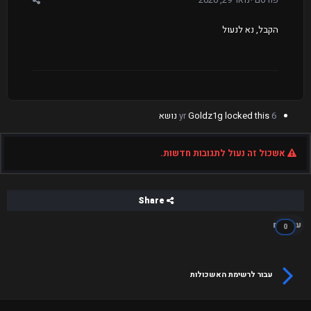
הקבל, נא לנעול
6 yr
locked this נושא
Goldz1g
אשכול זה נעול לתגובות חדשות.
Share
עוקבים
0
עבור לרשימת האשכולות