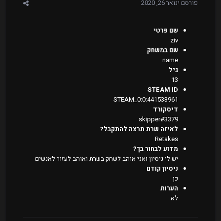
פורסם
ינואר 26, 2020
שם פרטי
ziv
שם במשחק
name
גיל
13
STEAM ID
STEAM_0:0:441533961
דיסקורד
skipper#3379
לאיזה שרת תרצה להתקבל?
Retakes
מדוע לבחור בך?
יש לי ניסיון ואני אוהב לשחק בשרת ואוהב לעזור לאנשים
ניסיון קודם
כן
הערות
לא