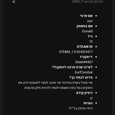
פורסם
פברואר 7, 2020
שם פרטי
אגם
שם במשחק
Donald
גיל
13
STEAM ID
STEAM_1:0:424324417
דיסקורד
Slash#9437
לאיזה שרת תרצה להתקבל?
SurfCombat
מדוע לבחור בך?
אני פעיל בשרת במיוחד אני אוהב לעזור לאנשים יודע את
החוקים בעל בפה ואשמח לעזור ולהיות חלק מהצוות
ניסיון קודם
כן
הערות
היתי אדמין בג"ייל