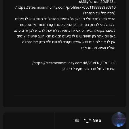
ב13\5\20 המנהל sk3lly
https://steamcommunity.com/profiles/76561198988390310/
(הפרופיל של המנהל)
הביא באן לחבר שלי פי באן על ציטים, המנהל רק חשד שיש לו ציטים
וכשהלכתי לבדוק בסורס באן הוא לא שם רקורד ובתור אינספקטור
לשעבר בקהילה גיימרס אני יודע שאתה לא יכול להביא לבן אדם סתם
באן אם אתה רק חושד שיש לו ציטים גם אם הוא חשב שיש לו ציטים
אין לו איך להוכיח הוא אפילו רקורד לא שם ולא בדק אם הנהלה
מעליו ועשה מה שבא לו
https://steamcommunity.com/id/7EVEN_PROFILE/
הפרופיל של חבר שלי שקיבל פי באן.
Neo ^_^
150