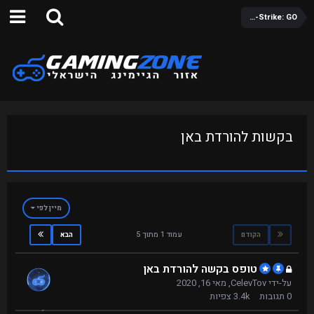
Counter-Strike: GO
בקשות להורדת באן
מיין לפי
עמוד 1 מתוך 5
הקודם
הבא
טופס בקשה להורדת באן
על-ידי
CelevTov
,
מאי 16, 2020
0
תגובות
3.4k
צפיות