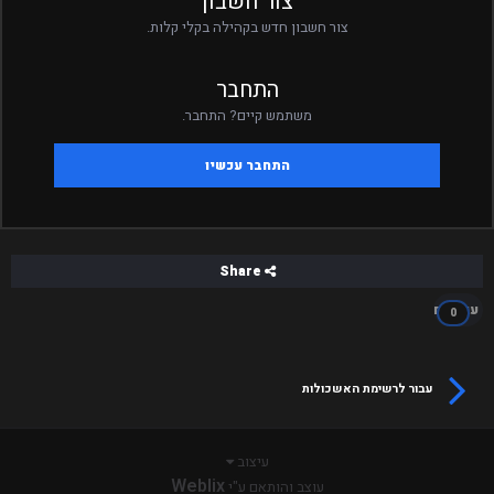
צור חשבון
צור חשבון חדש בקהילה בקלי קלות.
התחבר
משתמש קיים? התחבר.
התחבר עכשיו
Share
עוקבים
0
עבור לרשימת האשכולות
עיצוב
Weblix
עוצב והותאם ע"י