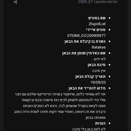
פורסם
ספטמבר 27, 2020
שם בסטים
ZtupidLiel
סטים איידי
STEAM_0:0:200909377
השרת בו קיבלת את הבאן
Retakes
שם האדמין שנתן את הבאן
לא ידוע
סיבת הבאן
אין סיבה
תאריך קבלת הבאן
19/09/20
מדוע להוריד את הבאן
אני לא עשיתי כלום, שיחקתי בשרתי הריטייקס שלכם עם חבר
שלי כדי להתחמם ולשחק לכיף ואז מישהו נכנס וביקשתי
ממנו לצאת בשביל שנשחק לבד, והוא לא הסכים ואנחנו
כיבדנו את זה ויצאנו, ואחרי שתי דקות חזרנו לשרת והיה כתוב
שאנחנו בבאן.
הערות
לא לתת באן בלי סיבה