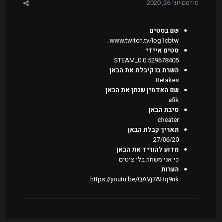
פורסם
יוני 26, 2020
שם בסטים
www.twitch.tv/log1cbtw_
סטים איידי
STEAM_0:0:529678405
השרת בו קיבלת את הבאן
Retakes
שם האדמין שנתן את הבאן
afik
סיבת הבאן
cheater
תאריך קבלת הבאן
27/06/20
מדוע להוריד את הבאן
כי אני משחק בלי ציטים
הערות
https://youtu.be/QAVj7AHq9nk