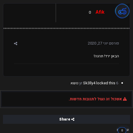
Afik
0
פורסם
יוני 27, 2020
הבאן ירד! תהנה!
6 yr
locked this נושא
Sk3lly4
אשכול זה נעול לתגובות חדשות.
Share
עוקבים
0