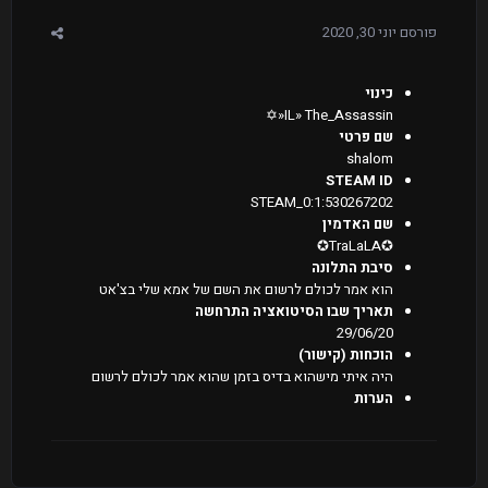
פורסם
יוני 30, 2020
כינוי
IL» The_Assassin«✡
שם פרטי
shalom
STEAM ID
STEAM_0:1:530267202
שם האדמין
✪TraLaLA✪
סיבת התלונה
הוא אמר לכולם לרשום את השם של אמא שלי בצ'אט
תאריך שבו הסיטואציה התרחשה
29/06/20
הוכחות (קישור)
היה איתי מישהוא בדיס בזמן שהוא אמר לכולם לרשום
הערות