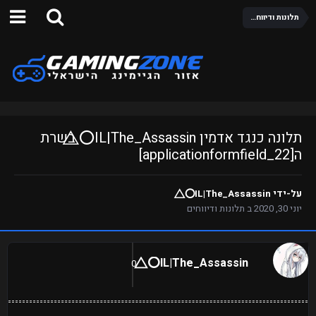
תלונות ודיווחים
תלונה כנגד אדמין IL|The_Assassin⭕⃤ בשרת
ה[applicationformfield_22]
על-ידי
IL|The_Assassin⭕⃤
יוני 30, 2020
ב
תלונות ודיווחים
IL|The_Assassin⭕⃤
0