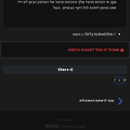
עקב אי הוכחת מהצד שלך והוכחות מהצד של האדמין הבאן לא ירד .
אתה מוזמן לחכות לגל ניקוי הבאנים . ננעל .
6 yr
locked this נושא
DirTy
אשכול זה נעול לתגובות חדשות.
Share
עוקבים
0
עבור לרשימת האשכולות
עיצוב
Weblix
עוצב והותאם ע"י