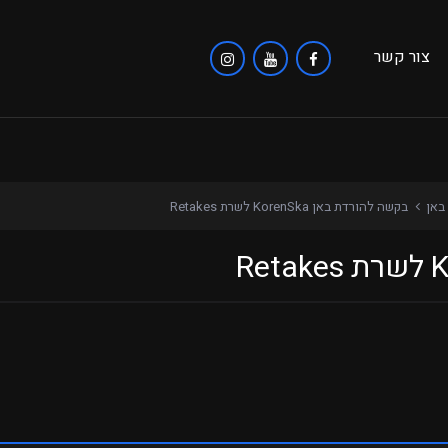
צור קשר
באן
בקשה להורדת באן KorenSka לשרת Retakes