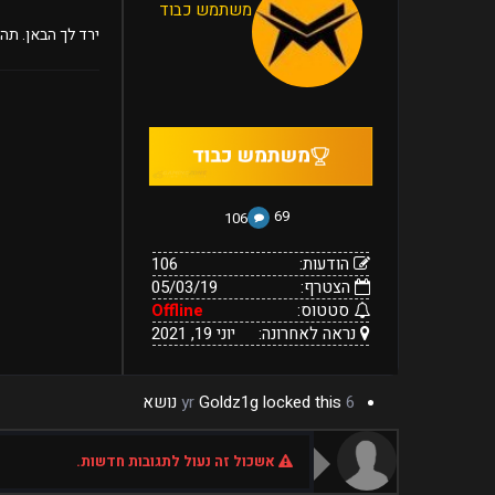
משתמש כבוד
הצטרף:
Offline
יוני
נראה
סטטוס:
ירד לך הבאן. תהנ
19,
לאחרונה:
2021
69
106
הודעות:
106
הצטרף:
05/03/19
סטטוס:
Offline
נראה לאחרונה:
יוני 19, 2021
6 yr
locked this נושא
Goldz1g
אשכול זה נעול לתגובות חדשות.