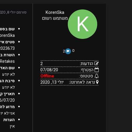
2
KorenSka
פורסם
יולי 8, 2020
07/08/20
הודעות:
משתמש רשום
הצטרף:
Offline
יולי
נראה
סטטוס:
שם בסטי
13,
לאחרונה:
orenSka
2020
סטים איי
2023673
0
2
השרת בו
Retakes
הודעות:
2
שם האדמ
הצטרף:
07/08/20
לא יודע
סטטוס:
Offline
סיבת הב
נראה לאחרונה:
יולי 13, 2020
לא יודע
תאריך ק
6/07/20
מדוע להו
אני לא י
הערות
אין