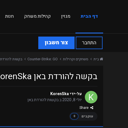
דף הבית
מגזין
קהילות משחק
חנות
התחבר
צור חשבון
בית
משחקים וקהילות
Counter-Strike: GO
בקשות להורדת 
בקשה להורדת באן KorenSka לשרת Retakes
על-ידי
KorenSka
יולי 8, 2020
ב
בקשות להורדת באן
Share
עוקבים
0