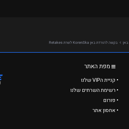
באן
בקשה להורדת באן KorenSka לשרת Retakes
מפת האתר
• קניית הVIP שלנו
• רשימת השרתים שלנו
• פורום
• אחסון אתר