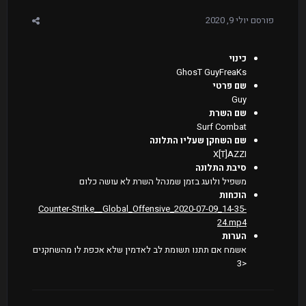
פורסם
יולי 9, 2020
כינוי
GhosT GuyFreaKs
שם פרטי
Guy
שם השרת
Surf Combat
שם השחקן שעליו התלונה
X[T]AZZI
סיבת התלונה
משפיל ולועג בזמן שמנהל השרת לא עושה כלום
הוכחות
Counter-Strike__Global_Offensive_2020-07-09_14-35-
24.mp4
הערות
אשמח אם תתנו תשומת לב לאדמין שלא אכפת לו מהשחקנים
<3