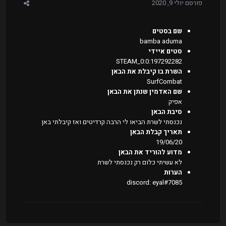
פורסם
יולי 9, 2020
שם בסטים
bamba aduma
סטים איידי
STEAM_0:0:197292282
השרת בו קיבלת את הבאן
SurfCombat
שם האדמין שנתן את הבאן
אפיק
סיבת הבאן
נכנסתי לשרת הביאו לי הרבה קרדיטים ואז קיבלתי באן
תאריך קבלת הבאן
19/06/20
מדוע להוריד את הבאן
לא עשיתי כלום רק נכנסתי לשרת
הערות
discord: eyal#7085