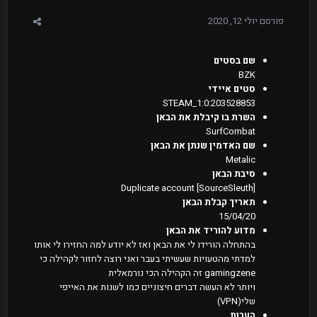
פורסם
יולי 12, 2020
שם בסטים
BZK
סטים איידי
STEAM_1:0:203528853
השרת בו קיבלת את הבאן
SurfCombat
שם האדמין שנתן את הבאן
Metalic
סיבת הבאן
[SourceSleuth] Duplicate account
תאריך קבלת הבאן
15/04/20
מדוע להוריד את הבאן
בהתחלה הורידו לי את הבאן ואז לא יודע למה החזירו לי אותו
למדתי מהטעויות שעשיתי בעבר ואני רוצה לחזור לקהילה כי
gamingzene זה הקהילה הכי נורמאלית
ויותר לא העשה דברים חיצוניים כמו לשנות את האייפי
שלי(VPN)
הערות