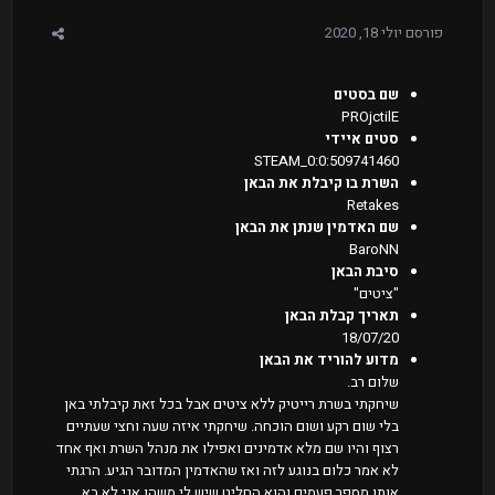
פורסם
יולי 18, 2020
שם בסטים
PROjctilE
סטים איידי
STEAM_0:0:509741460
השרת בו קיבלת את הבאן
Retakes
שם האדמין שנתן את הבאן
BaroNN
סיבת הבאן
"ציטים"
תאריך קבלת הבאן
18/07/20
מדוע להוריד את הבאן
שלום רב.
שיחקתי בשרת רייטיק ללא ציטים אבל בכל זאת קיבלתי באן
בלי שום רקע ושום הוכחה. שיחקתי איזה שעה וחצי שעתיים
רצוף והיו שם מלא אדמינים ואפילו את מנהל השרת ואף אחד
לא אמר כלום בנוגע לזה ואז שהאדמין המדובר הגיע. הרגתי
אותו מספר פעמים והוא החליט שיש לי משהו אני לא בא