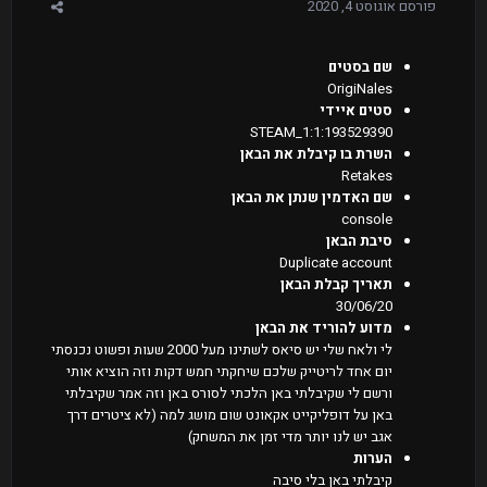
פורסם
אוגוסט 4, 2020
שם בסטים
OrigiNales
סטים איידי
STEAM_1:1:193529390
השרת בו קיבלת את הבאן
Retakes
שם האדמין שנתן את הבאן
console
סיבת הבאן
Duplicate account
תאריך קבלת הבאן
30/06/20
מדוע להוריד את הבאן
לי ולאח שלי יש סיאס לשתינו מעל 2000 שעות ופשוט נכנסתי
יום אחד לריטייק שלכם שיחקתי חמש דקות וזה הוציא אותי
ורשם לי שקיבלתי באן הלכתי לסורס באן וזה אמר שקיבלתי
באן על דופליקייט אקאונט שום מושג למה (לא ציטרים דרך
אגב יש לנו יותר מדי זמן את המשחק)
הערות
קיבלתי באן בלי סיבה