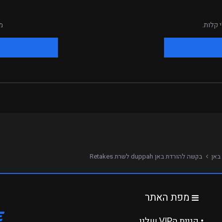
 קלות.
מ
באן
בקשה להורדת באן duppah לשרת Retakes
מפת האתר
• קניית הVIP שלנו