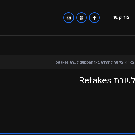
צור קשר
באן
בקשה להורדת באן duppah לשרת Retakes