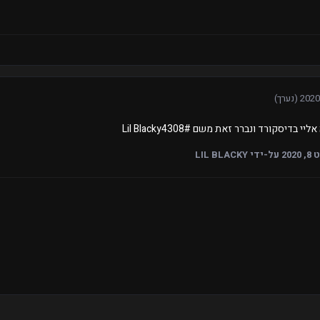
(נערך)
בדיסקורד ונברר זאת משם #Lil Blacky4308
202
על-ידי LIL BLACKY