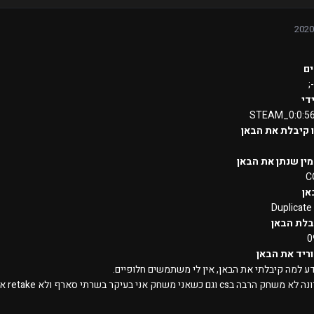
ם
די
STEAM_0:0:5
 קיבלת את הבאן
ין שנתן את הבאן
C
אן
Duplicate
בלת הבאן
0
ריד את הבאן
דע למה קיבלתי את הבאן, אין לי משתמשים חלופיים.
 משחק אני בעיקר בשרתי סארף ולא retake אז אני לא יודע למה קיבלתי אותו ורק היום שמתי לב בכלל.