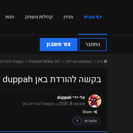
דף הבית
מגזין
קהילות משחק
חנות
התחבר
צור חשבון
בית
משחקים וקהילות
Counter-Strike: GO
בקשות להורדת 
בקשה להורדת באן duppah לשרת Retakes
על-ידי
duppah
אוגוסט 8, 2020
ב
בקשות להורדת באן
Share
עוקבים
0