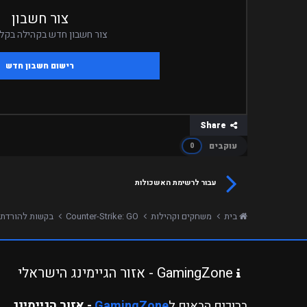
צור חשבון
צור חשבון חדש בקהילה בקלי
רישום חשבון חדש
Share
עוקבים
0
עבור לרשימת האשכולות
בית
משחקים וקהילות
Counter-Strike: GO
בקשות להורדת 
GamingZone - אזור הגיימינג הישראלי
ברוכים הבאים ל
GamingZone
- אזור הגיימינג