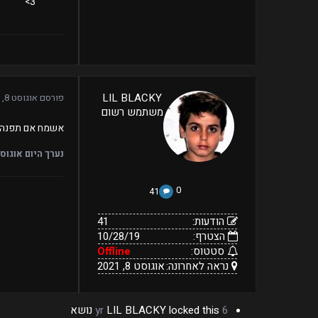
3>
41
LIL BLACKY
פורסם
אוגוסט 8, 2020
10/28/19
הודעות:
משתמש רשום
הצטרף:
Offline
נראה
סטטוס:
אוגוסט
אשמח אם תפנה אליי 
8,
לאחרונה:
2021
נערך היום
אוגוסט 8, 0
0
41
הודעות:
41
הצטרף:
10/28/19
סטטוס:
Offline
נראה לאחרונה:
אוגוסט 8, 2021
6 yr
locked this נושא
LIL BLACKY