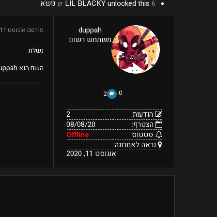
6 yr
unlocked this נושא
LIL BLACKY
2
duppah
פורסם
אוגוסט 11, 2020
08/08/20
הודעות:
משתמש רשום
הצטרף:
Offline
נראה
סטטוס:
אוגוסט
נשלח
11,
לאחרונה:
2020
השם הוא duppah בדיסקורד
0
2
הודעות:
2
הצטרף:
08/08/20
סטטוס:
Offline
נראה לאחרונה:
אוגוסט 11, 2020