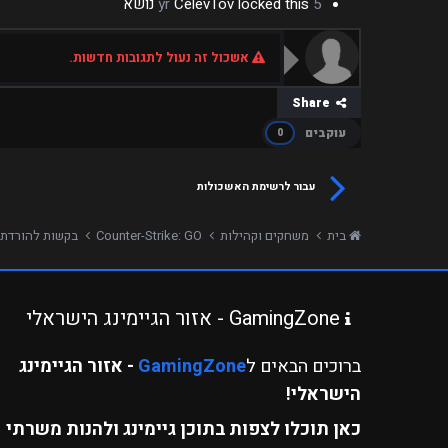
5 yr
locked this נושא
CelevTov
אשכול זה נעול לתגובות חדשות.
Share
עוקבים
0
עבור לרשימת האשכולות
בית
משחקים וקהילות
Counter-Strike: GO
בקשות להורדת 
GamingZone - אזור הגיימינג הישראלי
ברוכים הבאים ל
GamingZone
- אזור הגיימינג
הישראלי!
כאן תוכלו לצפות בתוכן גיימינג ולהנות משרתי