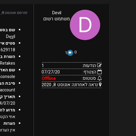
1
Devil
פורסם
אוגוסט 8, 2020
07/27/20
הודעות:
משתמש רשום
הצטרף:
Offline
נראה
סטטוס:
אוגוסט
שם בסטי
8,
לאחרונה:
De͢͢͢vil
2020
סטים איי
1629118
0
1
השרת בו
Retakes
הודעות:
1
שם האדמ
הצטרף:
07/27/20
console
סטטוס:
Offline
סיבת הב
נראה לאחרונה:
אוגוסט 8, 2020
 account
תאריך ק
4/07/20
מדוע להו
אחי הקטן 
הערות
אין הערות