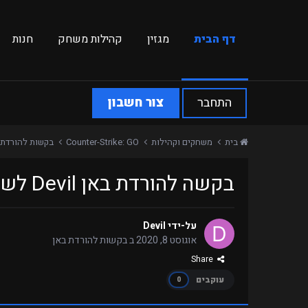
דף הבית
מגזין
קהילות משחק
חנות
התחבר
צור חשבון
בית
משחקים וקהילות
Counter-Strike: GO
בקשות להורדת 
בקשה להורדת באן Devil לשרת Retakes
על-ידי
Devil
אוגוסט 8, 2020
ב
בקשות להורדת באן
Share
עוקבים
0