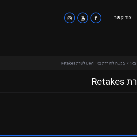
צור קשר
באן
בקשה להורדת באן Devil לשרת Retakes