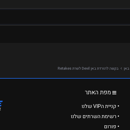
באן
בקשה להורדת באן Devil לשרת Retakes
מפת האתר
• קניית הVIP שלנו
• רשימת השרתים שלנו
• פורום