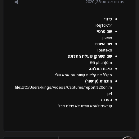
פורסם
אוגוסט 28, 2020
כינוי
Rej1cKツ
שם פרטי
שמעון
שם השרת
Reateks
שם השחקן שעליו התלונה
Øŕí phañțõm
סיבת התלונה
מקלל את קללות קשות את אמא שלי
הוכחות (קישור)
file:///C:/Users/kings/Videos/Captures/report%20ori.m
p4
הערות
קוראים לאמא שרית לא צולם הכל .