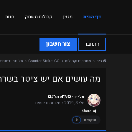
דף הבית
מגזין
קהילות משחק
חנות
התחבר
צור חשבון
בית
משחקים וקהילות
Counter-Strike: GO
תלונות ודיווחי
מה עושים אם יש ציטר בשרת
על-ידי
✪//"orel"//✪
יולי 3, 2019
ב
תלונות ודיווחים
Share
עוקבים
0