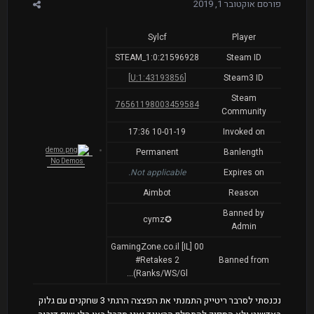
פורסם
אוקטובר 1, 2019
Sylcf
Player
STEAM_1:0:21596928
Steam ID
[U:1:43193856]
Steam3 ID
Steam
76561198003459584
Community
10-01-19 17:36
Invoked on
Permanent
Banlength
No Demos
Not applicable.
Expires on
Aimbot
Reason
Banned by
✪cymz
Admin
00 [IL] GamingZone.co.il
#Retakes 2
Banned from
(Ranks/WS/Gl...
נכנסתי לסרבר ריטייק התמנתי את הפצצה הרגתי 3 שחקנים עם גלוק