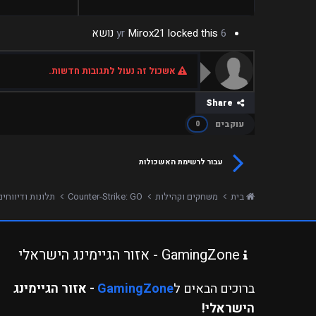
6 yr
locked this נושא
Mirox21
אשכול זה נעול לתגובות חדשות.
Share
עוקבים
0
עבור לרשימת האשכולות
בית
משחקים וקהילות
Counter-Strike: GO
תלונות ודיווחי
GamingZone - אזור הגיימינג הישראלי
ברוכים הבאים ל
GamingZone
- אזור הגיימינג
הישראלי!