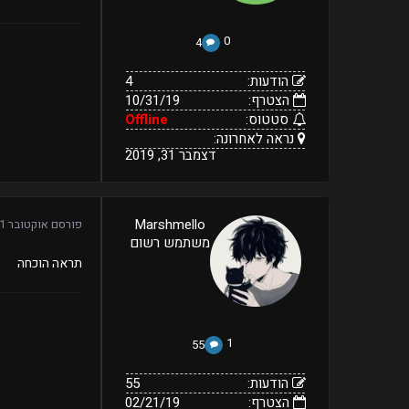
0
4
הודעות:
4
הצטרף:
10/31/19
סטטוס:
Offline
נראה לאחרונה:
דצמבר 31, 2019
55
Marshmello
פורסם
אוקטובר 31, 2019
02/21/19
הודעות:
משתמש רשום
הצטרף:
Offline
אפריל
נראה
סטטוס:
תראה הוכחה
3,
לאחרונה:
2021
1
55
הודעות:
55
הצטרף:
02/21/19