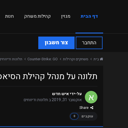
דף הבית
מגזין
קהילות משחק
חנות
התחבר
צור חשבון
בית
משחקים וקהילות
Counter-Strike: GO
תלונות ודיווחי
תלונה על מנהל קהילת הסיאס
על-ידי
איש חדש
אוקטובר 31, 2019
ב
תלונות ודיווחים
Share
עוקבים
0